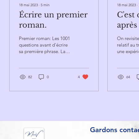
18 mai 2023
∙
5
min
18 mai 2023
∙
Écrire un premier
C'est 
roman.
après
Premier roman: Les 1001
On revisite
questions avant d'écrire
relatif au 
sa première phrase. La
une expéri
réponse après des années
d'écriture.
82
0
4
64
Gardons contac